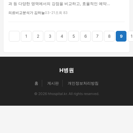
과 등 다양한 영역에서의 강점을 비교하고, 효율적인 예약...
의료비교분석가 김하늘
03-21
조회 83
음
맨끝
1
2
3
4
5
6
7
8
9
1
H병원
홈
게시판
개인정보처리방침
© 2026 hhospital.kr. All rights reserved.