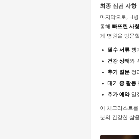
최종 점검 사항
마지막으로, H병
통해
빠뜨린 사
게 병원을 방문할
필수 서류
챙
건강 상태
와
추가 질문
정
대기 중 활동
추가 예약
일
이 체크리스트를 
분의 건강한 삶을