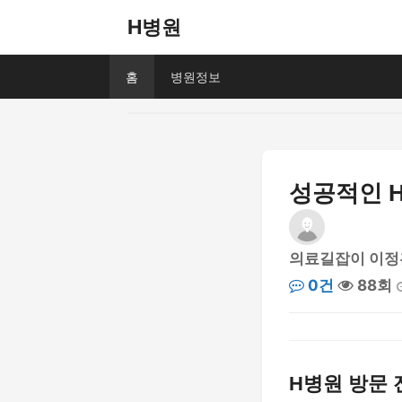
H병원
홈
병원정보
성공적인 
의료길잡이 이정
0건
88회
H병원 방문 