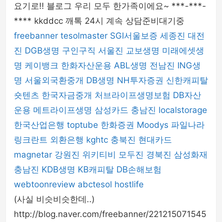
요기로!! 블로그 우리 모두 한가족이에요~ ***-***-
**** kkddcc 깨톡 24시 계속 상담준비대기중
freebanner
tesolmaster
SGI서울보증
세종진
대전
진
DGB생명
구인구직
서울진
교보생명
미래에셋생
명
케이뱅크
한화자산운용
ABL생명
전남진
ING생
명
서울외국환중개
DB생명
NH투자증권
신한캐피탈
숏텐츠
한국자금중개
처브라이프생명보험
DB자산
운용
메트라이프생명
삼성카드
충남진
localstorage
한국산업은행
toptube
한화증권
Moodys
파일나라
링크란트
외환은행
kghtc
충북진
현대카드
magnetar
강원진
위키티비
모두진
경북진
삼성화재
충남진
KDB생명
KB캐피탈
DB손해보험
webtoonreview
abctesol
hostlife
(사실 비슷비슷한데..)
http://blog.naver.com/freebanner/221215071545