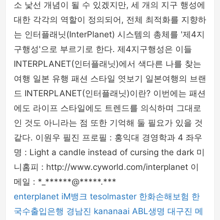
소 낯선 개념이 될 수 있겠지만, 세 개의 지구 행성에
대한 각각의 역할이 정의되어, 전체 최적화를 지향하
는 인터플래닛(InterPlanet) 시스템의 총체를 '제4지
구행성'으로 부르기로 한다. 제4지구행성은 이들
INTERPLANET(인터플래닛)에서 색다른 나를 찾는
여행 일본 유행 패션 스타일 엿보기 일본여행의 브랜
드 INTERPLANET(인터플래닛)이란? 이번에는 패션
에도 라이프 스타일에도 트렌드를 의식하며 그대로
인 것도 아니라는 점 또한 기억해 둘 필요가 있을 것
같다. 이원우 필진 프로필 : 홍익대 경영학과 4 좌우
명 : Light a candle instead of cursing the dark 미
니홈피 : http://www.cyworld.com/interplanet 이
메일 : *_******@*****.***
enterplanet
iM뱅크
tesolmaster
한화손해보험
한
국수출입은행
경남진
kananaai
ABL생명
대구진
메