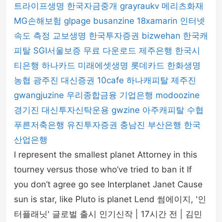
트라이프생명
한국자금중개
grayraukv
메리츠화재
MG손해보험
glpage
busanzine
18xamarin
인터넷
속도 측정
교보생명
한국투자증권
bizwehan
한국캐
피탈
SGI서울보증
무료 다운로드
제주은행
한국시
티은행
하나카드
미래에셋생명
롯데카드
한화생명
농협
광주진
대신증권
10cafe
하나캐피탈
제주진
gwangjuzine
우리종합금융
기업은행
modoozine
경기진
대신투자신탁운용
gwzine
아주캐피탈
수협
푸른저축은행
유진투자증권
충남진
부산은행
한국
산업은행
I represent the smallest planet Attorney in this
tourney versus those who’ve tried to ban it If
you don’t agree go see Interplanet Janet Cause
sun is star, like Pluto is planet Lend 썸에이지, '인
터플래닛' 글로벌 출시 인기신작 | 17시간 전 | 김민