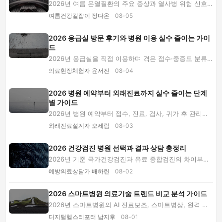
2026년 여름 온열질환의 주요 증상과 열사병 위험 신호,
응급실·외래진료 선택 기준을 안내합니다. 고령...
여름건강길잡이 정다온
08-05
2026 응급실 방문 후기와 병원 이용 실수 줄이는 가이
드
2026년 응급실을 직접 이용하며 겪은 접수·중증도 분류·
검사·비용·귀가 과정을 담았습니다. 준비물과 대...
의료현장체험자 윤서진
08-04
2026 병원 예약부터 외래진료까지 실수 줄이는 단계
별 가이드
2026년 병원 예약부터 접수, 진료, 검사, 귀가 후 관리까
지 흔한 실수를 줄이는 방법을 단계별로 안내합...
외래진료설계자 오세림
08-03
2026 건강검진 병원 선택과 결과 상담 총정리
2026년 기준 국가건강검진과 유료 종합검진의 차이부터
검진 병원 선택, 추가 검사, 비용 확인, 준비사...
예방의료상담가 배하린
08-02
2026 스마트병원 의료기술 트렌드 비교 분석 가이드
2026년 스마트병원의 AI 진료보조, 스마트병상, 원격 건
강관리와 개인정보 보호 흐름을 비교하고 환자가...
디지털헬스리포터 남지후
08-01