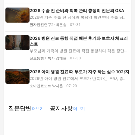
2026 수술 전 준비와 회복 관리 총정리 전문의 Q&A
2026년 기준 수술 전 금식과 복용약 확인부터 수술 당일
준비, 통증·상처·식사 관리, 퇴원 후 위험 신호...
환자안전연구가 최은솔
07-31
2026 병원 진료 동행 직접 해본 후기와 보호자 체크리
스트
부모님과 가족의 병원 진료에 직접 동행하며 겪은 장단점
과 준비물, 증상 메모법, 진료실 역할, 서비스 ...
진료동행기록자 강해윤
07-30
2026 아이 병원 진료 때 부모가 자주 하는 실수 10가지
2026년 아이 병원 진료에서 부모가 반복하는 투약, 증상
기록, 금식, 감염예방 실수를 사례별로 짚고 안...
소아진료노트 박시온
07-29
질문답변
공지사항
더보기
더보기